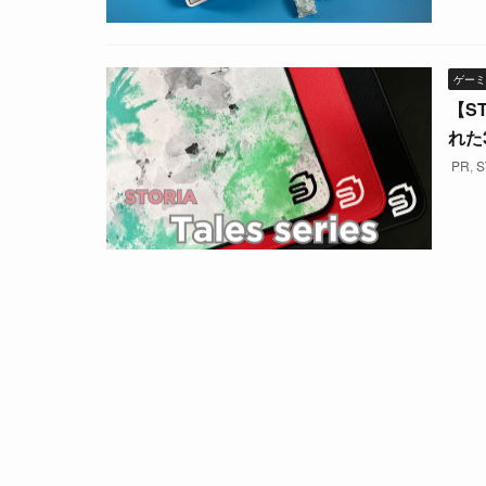
ゲーミ
【ST
れた
PR
,
S