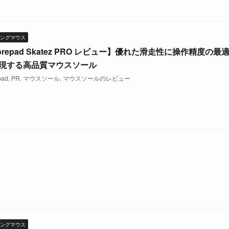
ングマウス
orepad Skatez PRO レビュー】優れた滑走性に操作精度の最
現する高品質マウスソール
pad
,
PR
,
マウスソール
,
マウスソールのレビュー
ングマウス