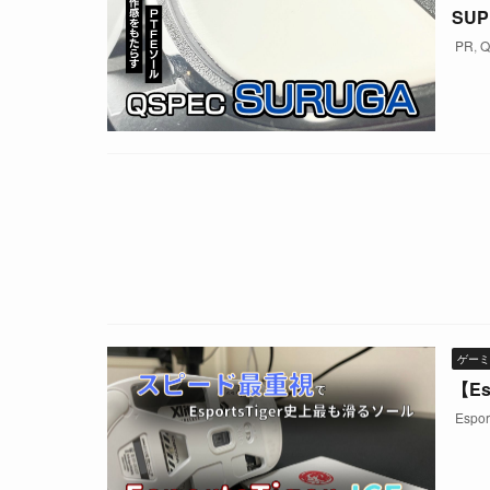
SU
PR
,
Q
ゲーミ
【E
Espor