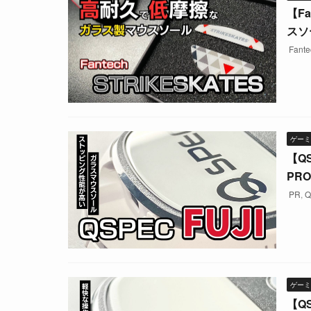
【Fa
スソ
Fante
ゲーミ
【Q
PR
PR
,
Q
ゲーミ
【Q