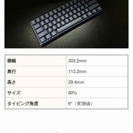
横幅
‎303.2mm
奥行
113.2mm
高さ
29.4mm
サイズ
60%
タイピング角度
6°（実測値）