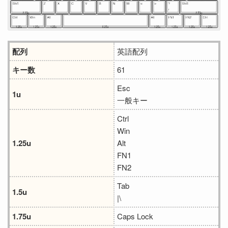
配列
英語配列
キー数
61
Esc
1u
一般キー
Ctrl
Win
1.25u
Alt
FN1
FN2
Tab
1.5u
|\
1.75u
Caps Lock