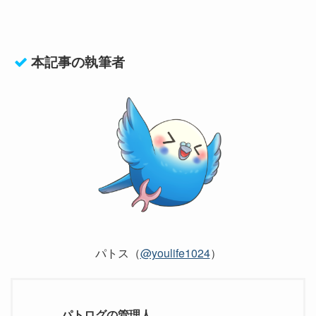
本記事の執筆者
パトス（
@youlife1024
）
パトログの管理人