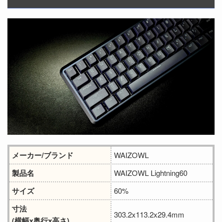
メーカー/ブランド
WAIZOWL
製品名
WAIZOWL Lightning60
サイズ
60%
寸法
303.2x113.2x29.4mm
(横幅x奥行x高さ)