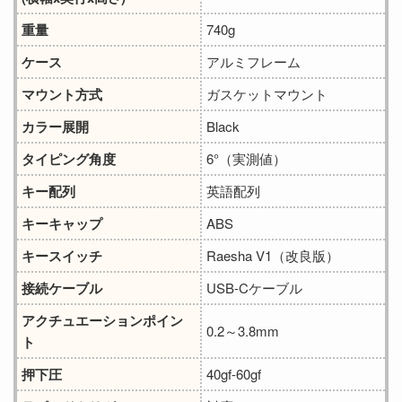
重量
740g
ケース
アルミフレーム
マウント方式
ガスケットマウント
カラー展開
Black
タイピング角度
6°（実測値）
キー配列
英語配列
キーキャップ
ABS
キースイッチ
Raesha V1（改良版）
接続ケーブル
USB-Cケーブル
アクチュエーションポイン
0.2～3.8mm
ト
押下圧
40gf-60gf