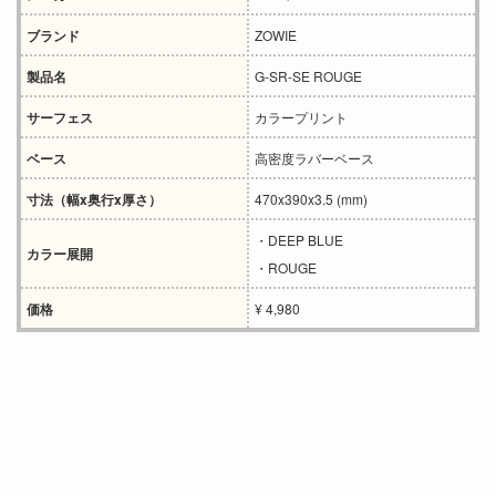
ブランド
ZOWIE
製品名
G-SR-SE ROUGE
サーフェス
カラープリント
ベース
高密度ラバーベース
寸法（幅x奥行x厚さ）
470x390x3.5 (mm)
・DEEP BLUE
カラー展開
・ROUGE
価格
¥ 4,980